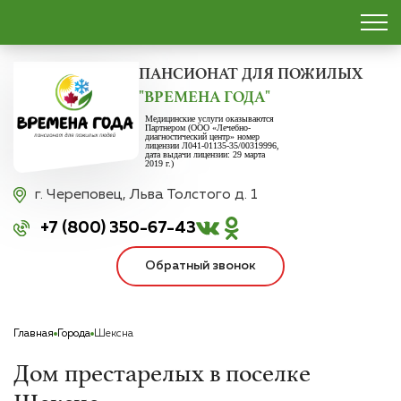
ПАНСИОНАТ
ДЛЯ ПОЖИЛЫХ
"ВРЕМЕНА ГОДА"
Медицинские услуги оказываются
Партнером (ООО «Лечебно-
диагностический центр» номер
лицензии Л041-01135-35/00319996,
дата выдачи лицензии: 29 марта
2019 г.)
г. Череповец,
Льва Толстого д. 1
+7 (800) 350-67-43
Обратный звонок
Главная
Города
Шексна
Дом престарелых в поселке