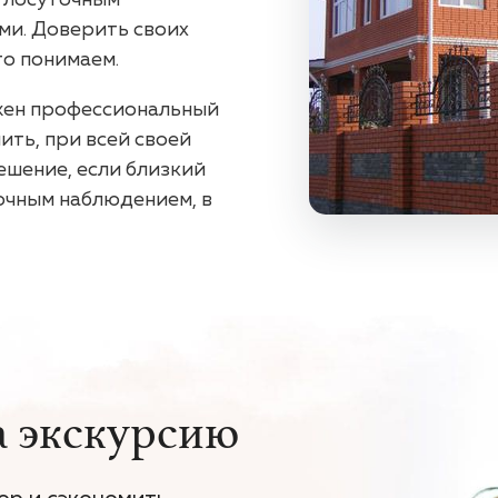
углосуточным
ми. Доверить своих
то понимаем.
ужен профессиональный
ить, при всей своей
ешение, если близкий
очным наблюдением, в
а экскурсию