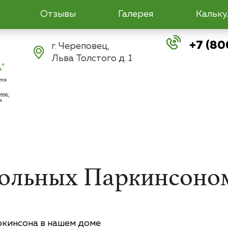
Отзывы
Галерея
Кальку
+7 (80
г. Череповец,
Льва Толстого д. 1
"
тся
9996,
а
больных Паркинсоном
ркинсона в нашем доме