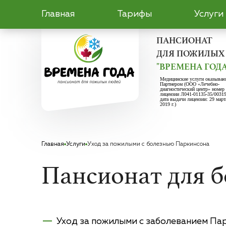
Главная
Тарифы
Услуги
ПАНСИОНАТ
ДЛЯ ПОЖИЛЫХ
"ВРЕМЕНА ГОДА
Медицинские услуги оказываю
Партнером (ООО «Лечебно-
диагностический центр» номер
лицензии Л041-01135-35/0031
дата выдачи лицензии: 29 март
2019 г.)
Главная
Услуги
Уход за пожилыми с болезнью Паркинсона
Пансионат для 
Уход за пожилыми с заболеванием Па