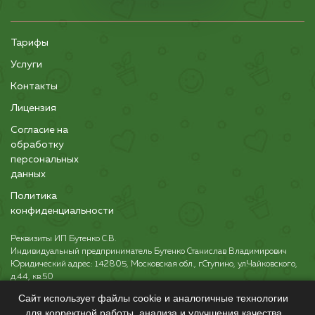
Тарифы
Услуги
Контакты
Лицензия
Согласие на
обработку
персональных
данных
Политика
конфиденциальности
Реквизиты ИП Бутенко С.В.
Индивидуальный предприниматель Бутенко Станислав Владимирович
Юридический адрес: 142805, Московская обл., г.Ступино, ул.Чайковского,
д.44, кв.50
ОГРНИП: 325508100685452 от 01.12.2025 г.
Сайт использует файлы cookie и аналогичные технологии
ИНН: 504506694812
для корректной работы, анализа и улучшения качества