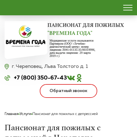
ПАНСИОНАТ
ДЛЯ ПОЖИЛЫХ
"ВРЕМЕНА ГОДА"
Медицинские услуги оказываются
Партнером (ООО «Лечебно-
диагностический центр» номер
лицензии Л041-01135-35/00319996,
дата выдачи лицензии: 29 марта
2019 г.)
г. Череповец,
Льва Толстого д. 1
+7 (800) 350-67-43
Обратный звонок
Главная
Услуги
Пансионат для пожилых с депрессией
Пансионат для пожилых с