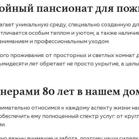
стойный пансионат для пож
лагает уникальную среду, специально созданную д
тличается особым теплом и уютом, а также налич
вниманием и профессиональным уходом.
ого проживания: от просторных и светлых комнат
мидесяти лет обретает не просто укрытие, а целы
онерами 80 лет в нашем до
нимательно относимся к каждому аспекту жизни на
 обеспечить ему полноценный спектр услуг: от кру
и.
нно важны внимание и забота, поэтому наши сидел