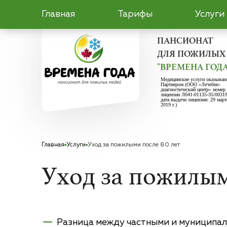
Главная
Тарифы
Услуги
ПАНСИОНАТ
ДЛЯ ПОЖИЛЫХ
"ВРЕМЕНА ГОДА
Медицинские услуги оказываю
Партнером (ООО «Лечебно-
диагностический центр» номер
лицензии Л041-01135-35/0031
дата выдачи лицензии: 29 март
2019 г.)
Главная
Услуги
Уход за пожилыми после 80 лет
Уход за пожилым
Разница между частными и муниципа